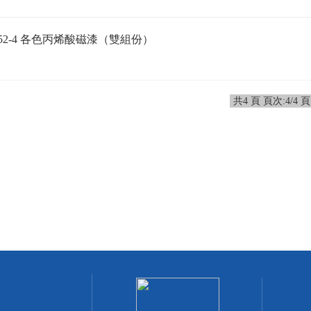
52-4 各色丙烯酸磁漆（雙組份）
共4 頁 頁次:4/4 頁