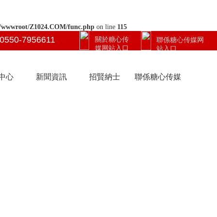
/wwwroot/Z1024.COM/func.php
on line
115
0550-7956611
關於糖心传
聯係糖心传媒网
媒网站入口
站入口
中心
新聞資訊
招賢納士
聯係糖心传媒
网站入口