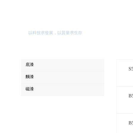
產品中心
以科技求發展，以質量求生存
底漆
S
麵漆
磁漆
B
B