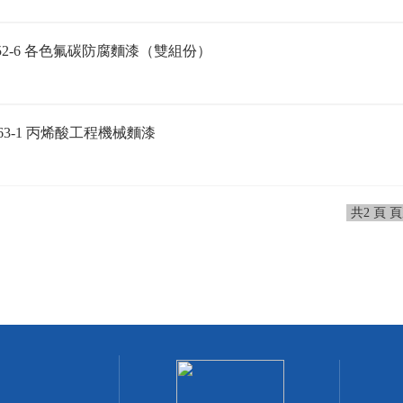
52-6 各色氟碳防腐麵漆（雙組份）
63-1 丙烯酸工程機械麵漆
共2 頁 頁