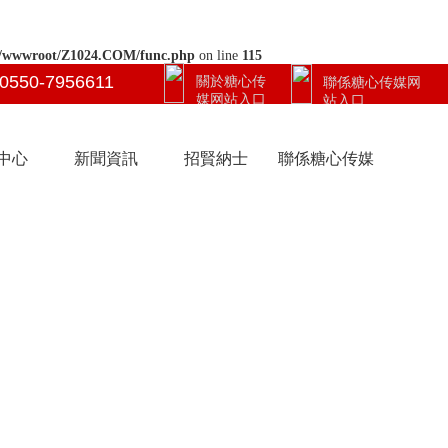
/wwwroot/Z1024.COM/func.php
on line
115
0550-7956611
關於糖心传
聯係糖心传媒网
媒网站入口
站入口
中心
新聞資訊
招賢納士
聯係糖心传媒
网站入口