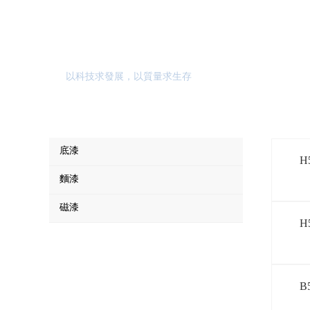
產品中心
以科技求發展，以質量求生存
底漆
H
麵漆
磁漆
H
B