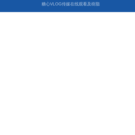
糖心VLOG传媒在线观看及樹脂