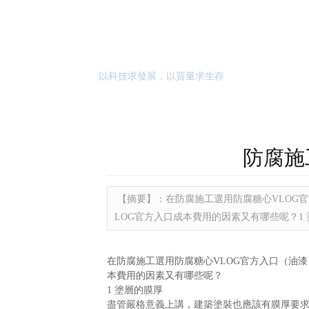
新聞資訊
以科技求發展，以質量求生存
防腐施
【摘要】：
在防腐施工選用防腐糖心VLOG
LOG官方入口成本費用的因素又有哪些呢？1
在防腐施工選用防腐糖心VLOG官方入口（油
本費用的因素又有哪些呢？
1 塗層的膜厚
盡管嚴格意義上講，建築塗裝也應該有膜厚要求