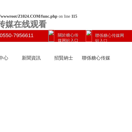
/wwwroot/Z1024.COM/func.php
on line
115
G传媒在线观看
0550-7956611
關於糖心传
聯係糖心传媒网
媒网站入口
站入口
中心
新聞資訊
招賢納士
聯係糖心传媒
网站入口