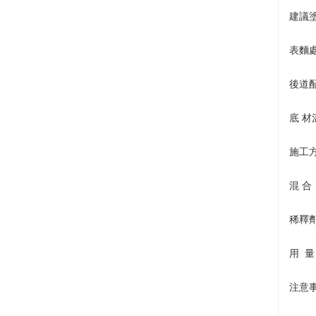
建議
表麵處
後道配
底 
施工
混 
稀釋
用 量
注意