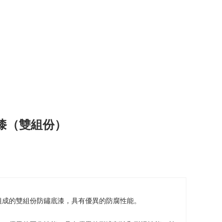
底漆（雙組份）
組成的雙組份防鏽底漆，具有優異的防腐性能。