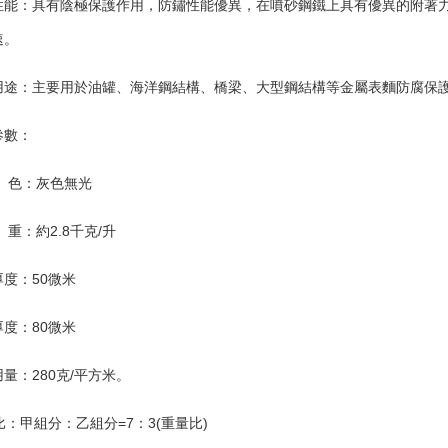
性能：具有陰極保護作用，防鏽性能優異，在噴砂鋼鐵上具有優異的附著
速。
用途：主要用於油罐、海洋鋼結構、橋梁、大型鋼結構等金屬表麵防腐保
參數：
色：灰色無光
重：約2.8千克/升
度：50微米
度：80微米
量：280克/平方米。
：甲組分：乙組分=7：3(重量比)