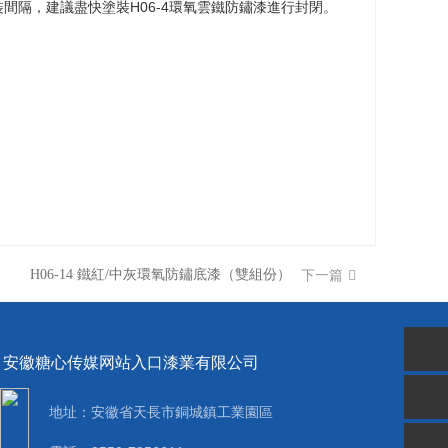
隔，建議盡快塗裝H06-4環氧雲鐵防鏽漆進行封閉。
H06-14 鐵紅/中灰環氧防鏽底漆（雙組份）
下一篇
安徽糖心传媒网站入口漆業有限公司
地址：安徽省天長市銅城鎮工業園區