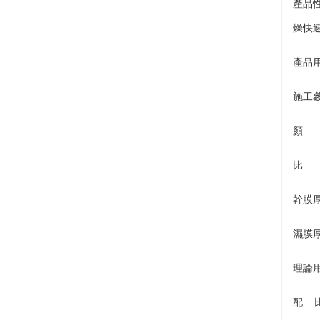
產品
燥快
產品
施工
顏 
比 
幹膜厚
濕膜厚
理論用
配 比