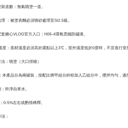
塗裝道數：無氣噴塗一道。
理 ：被塗表麵必須噴砂處理至St2.5級。
套糖心VLOG官方入口：H06-4環氧雲鐵防鏽漆。
材溫度：底材溫度必須高於露點以上3℃，室外溫度低於0度時，不宜進行室
方法：噴塗（大口徑槍）
合：本產品分為兩罐裝，按配比將甲組分鋅粉加入乙組分中，攪拌均勻，邊
劑：幹淨自來水。
：0-5%左右或酌情稀釋。
事項：