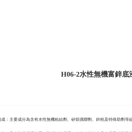
H06-2水性無機富鋅
組成：主要成分為含有水性無機粘結劑、矽烷偶聯劑、鋅粉及特殊助劑等