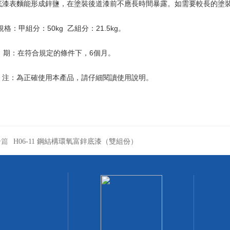
底漆表麵能形成鋅鹽，在塗裝後道漆前不應長時間暴露。如需要較長的塗裝間
規格：甲組分：50kg 乙組分：21.5kg。
存 期：在符合規定的條件下，6個月。
注：為正確使用本產品，請仔細閱讀使用說明。
一篇
H06-11 鋼結構環氧富鋅底漆（雙組份）