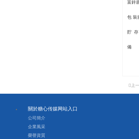
富鋅
包 裝
貯 
備 
上
關於糖心传媒网站入口
公司簡介
企業風采
榮譽資質