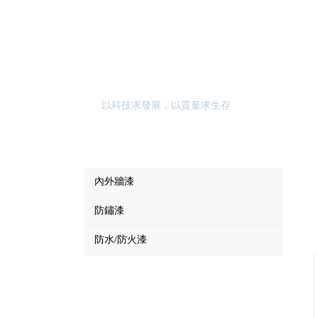
產品中心
以科技求發展，以質量求生存
內外牆漆
防鏽漆
防水/防火漆