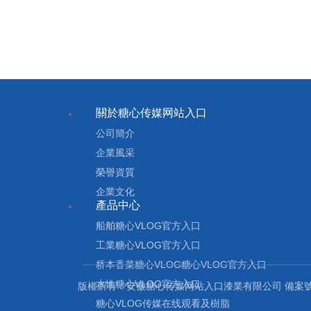
關於糖心传媒网站入口
公司簡介
企業風采
榮譽資質
企業文化
產品中心
船舶糖心VLOG官方入口
工業糖心VLOG官方入口
桥本香菜糖心VLOG糖心VLOG官方入口
水性糖心VLOG官方入口
版權所有：安徽糖心传媒网站入口漆業有限公司 備案
糖心VLOG传媒在线观看及樹脂