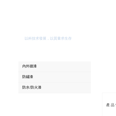
產品中心
以科技求發展，以質量求生存
內外牆漆
防鏽漆
防水/防火漆
產 品