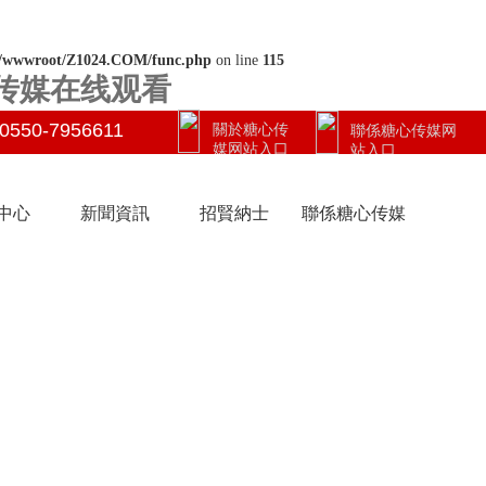
/wwwroot/Z1024.COM/func.php
on line
115
G传媒在线观看
0550-7956611
關於糖心传
聯係糖心传媒网
媒网站入口
站入口
中心
新聞資訊
招賢納士
聯係糖心传媒
网站入口