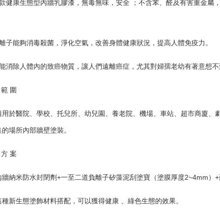
一款健康生態型內牆乳膠漆，無毒無味，安全 ；不含苯、醛及有害重金屬
。
負離子能夠消毒殺菌，淨化空氣，改善身體健康狀況，提高人體免疫力。
它能消除人體內的致癌物質，讓人們遠離癌症，尤其對婦孺老幼有著意想不
 範 圍
適用於醫院、學校、托兒所、幼兒園、養老院、機場、車站、超市商廈、劇
集的場所內部牆壁塗裝。
 方 案
內牆納米防水封閉劑+一至二道負離子矽藻泥刮塗寶（塗膜厚度2~4mm）
這種新生態塗飾材料搭配，可以獲得健康 、綠色生態的效果。