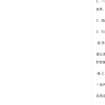
1、
效果
2、
3、
適 用
廣泛
對密
施 工
一道
采用