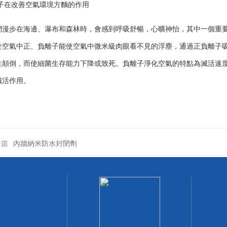
子在改善空氣環境方麵的作用
們漫步在海邊、瀑布和森林時，會感到呼吸舒暢，心曠神怡，其中一個重
於空氣中正、負離子能使空氣中微米級肉眼看不見的浮塵，通過正負離子
性顛倒，而使細菌生存能力下降或致死。負離子淨化空氣的特點為滅活速
滅活作用。
一篇
內牆納米防水封閉劑