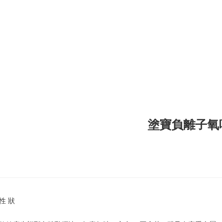
塗寶負離子氧
 性 狀