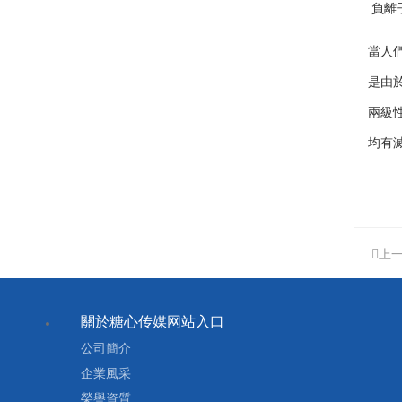
負離
當人
是由
兩級
均有
上
關於糖心传媒网站入口
公司簡介
企業風采
榮譽資質