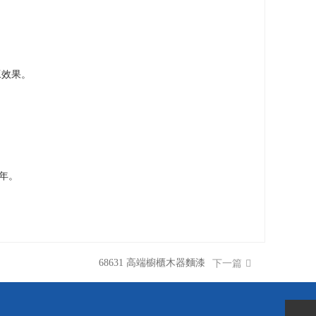
工效果。
年。
68631 高端櫥櫃木器麵漆
下一篇