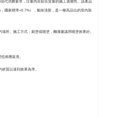
現代消費要求，注重內在綜合質量的施工適應性。該產品
5%，國家標準=0.7%），氣味清新，是一種高品位的室內裝
的場所。施工方式：刷塗或噴塗，麵漆建議用噴塗效果好。
間也相應延長。
的材質以達到效果為準。