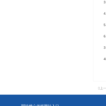
3.
4.
5.
6.
3、
4K
上