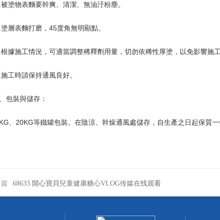
被塗物表麵要幹爽、清潔、無油汙粉塵。
塗層表麵打磨，45度角無明顯點。
根據施工情況，可適當調整稀釋劑用量，切勿依稀性厚塗，以免影響施
施工時請保持通風良好。
包裝與儲存：
G、20KG等鐵罐包裝。在陰涼、幹燥通風處儲存，自生產之日起保質一
一篇
68633 開心寶貝兒童健康糖心VLOG传媒在线观看