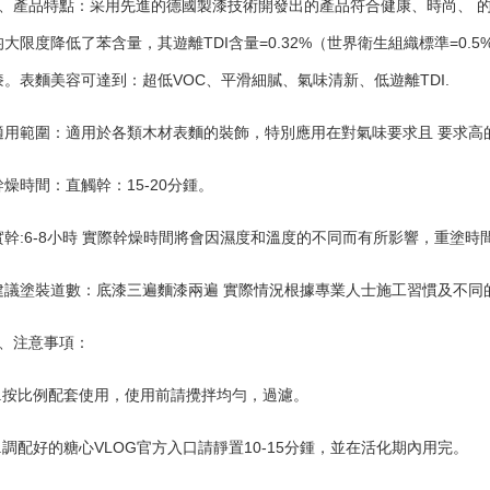
產品特點：采用先進的德國製漆技術開發出的產品符合健康、時尚、 的
大限度降低了苯含量，其遊離TDI含量=0.32%（世界衛生組織標準=0.
漆。表麵美容可達到：超低VOC、平滑細膩、氣味清新、低遊離TDI.
範圍：適用於各類木材表麵的裝飾，特別應用在對氣味要求且 要求高
時間：直觸幹：15-20分鍾。
:6-8小時 實際幹燥時間將會因濕度和溫度的不同而有所影響，重塗時
塗裝道數：底漆三遍麵漆兩遍 實際情況根據專業人士施工習慣及不同
注意事項：
按比例配套使用，使用前請攪拌均勻，過濾。
調配好的糖心VLOG官方入口請靜置10-15分鍾，並在活化期內用完。