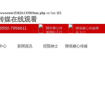
/wwwroot/Z1024.COM/func.php
on line
115
G传媒在线观看
0550-7956611
關於糖心传
聯係糖心传媒网
媒网站入口
站入口
中心
新聞資訊
招賢納士
聯係糖心传媒
网站入口