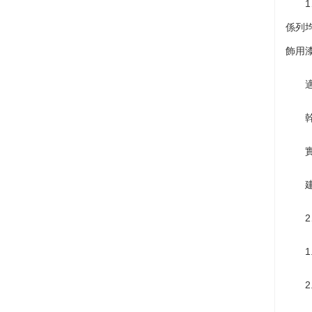
1、
係列均
飾用
適用
幹燥
實幹
建議
2、
1.
2.